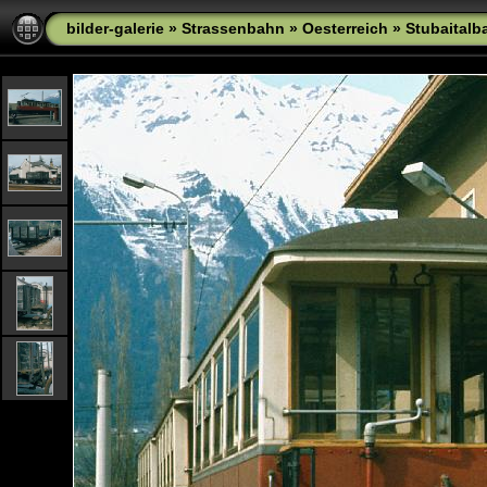
bilder-galerie
»
Strassenbahn
»
Oesterreich
»
Stubaitalb