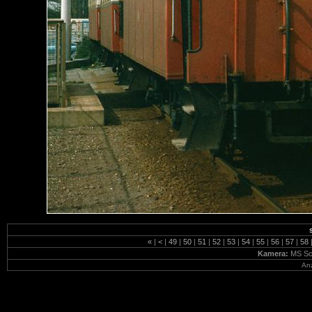
«
|
<
|
49
|
50
|
51
|
52
|
53
|
54
|
55
|
56
|
57
|
58
Kamera:
MS Sc
Anz