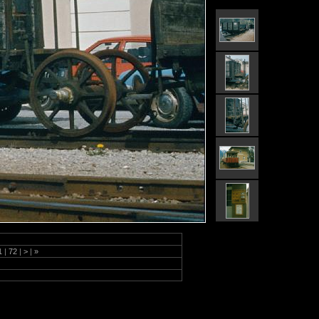
1
|
72
|
>
|
»