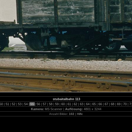
stubaitalbahn 113
50
|
51
|
52
|
53
|
54
|
55
|
56
|
57
|
58
|
59
|
60
|
61
|
62
|
63
|
64
|
65
|
66
|
67
|
68
|
69
|
70
|
7
Kamera:
MS Scanner |
Auflösung:
4801 x 3244
Anzahl Bilder:
102
|
Hilfe