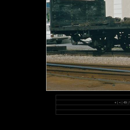
«
|
<
|
49
|