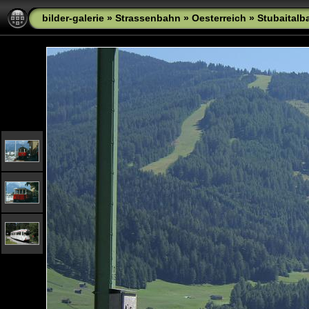
bilder-galerie
»
Strassenbahn
»
Oesterreich
»
Stubaitalb