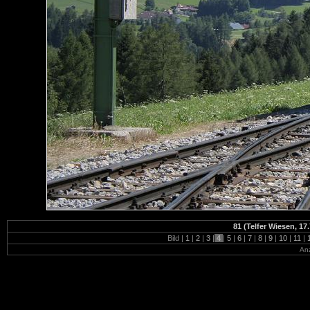
81 (Telfer Wiesen, 17.
Bild |
1
|
2
|
3
|
4
|
5
|
6
|
7
|
8
|
9
|
10
|
11
|
Anz